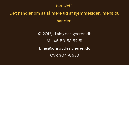
Fundet!
Det handler om at få mere ud af hjemmesiden, mens du
har den.
© 2012, dialogdesigneren.dk
M +45 50 53 52 51
E
hej@dialogdesigneren.dk
CVR 30478533