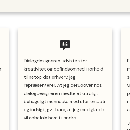
Dialogdesigneren udviste stor
E
n
kreativitet og opfindsomhed i forhold
m
til netop det erhverv, jeg
s
repræsenterer. At jeg derudover hos
v
g
dialogdesigneren mødte et utroligt
p
behageligt menneske med stor empati
m
og indsigt, gør bare, at jeg med glæde
a
vil anbefale ham til andre
J