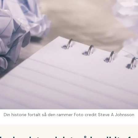
Din historie fortalt så den rammer Foto credit Steve A Johnsson