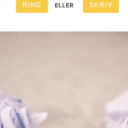
RING
SKRIV
ELLER