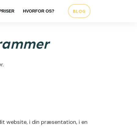
BLOG
PRISER
HVORFOR OS?
rammer
r.
t website, i din præsentation, i en