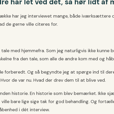
dre har let ved det, så hør lidt af
rrække har jeg interviewet mange, både iværksættere o
ad de gerne ville citeres for.
 tale med hjemmefra. Som jeg naturligvis ikke kunne br
at skelne fra den tale, som alle de andre kom med og håb
 forberedt. Og så begyndte jeg at spørge ind til dere
Hvor de var nu. Hvad der drev dem til at blive ved.
anden historie. En historie som blev bemærket. Ikke sjæ
ville bare lige sige tak for god behandling. Og fortæll
benhed i dét interview.